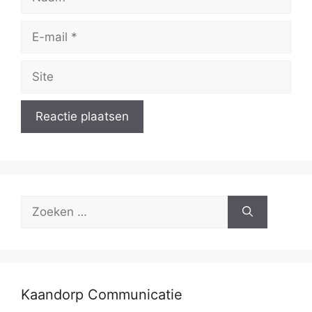
E-
mail
Site
Zoek
naar:
Kaandorp Communicatie