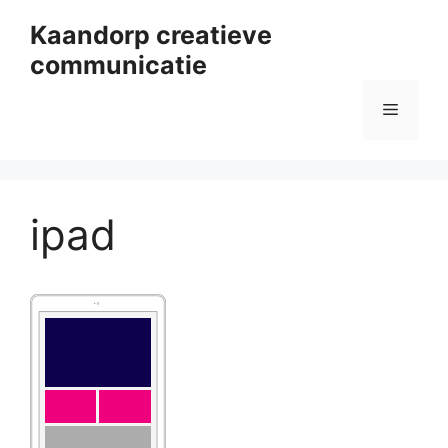
Ga
Kaandorp creatieve
naar
communicatie
de
inhoud
Menu
ipad