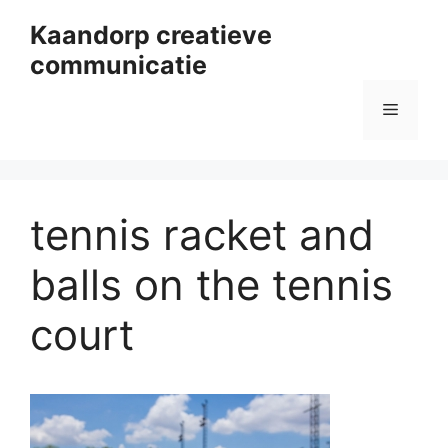
Ga
Kaandorp creatieve
naar
communicatie
de
inhoud
Menu
tennis racket and
balls on the tennis
court