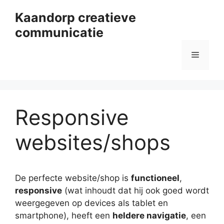
Ga
Kaandorp creatieve
naar
communicatie
de
inhoud
Menu
Responsive
websites/shops
De perfecte website/shop is
functioneel
,
responsive
(wat inhoudt dat hij ook goed wordt
weergegeven op devices als tablet en
smartphone), heeft een
heldere navigatie
, een