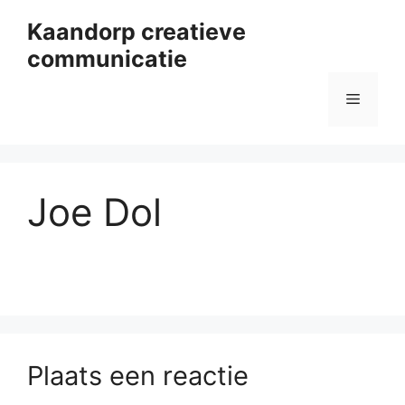
Ga
Kaandorp creatieve
naar
communicatie
de
inhoud
Menu
Joe Dol
Plaats een reactie