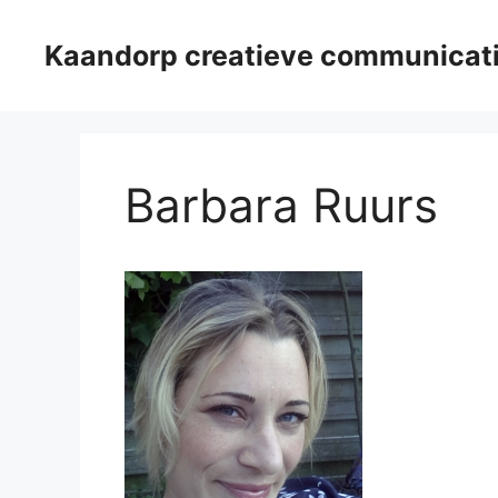
Ga
naar
Kaandorp creatieve communicat
de
inhoud
Barbara Ruurs