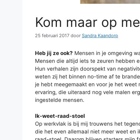
Kom maar op met
25 februari 2017
door
Sandra Kaandorp
Heb jij ze ook?
Mensen in je omgeving waa
Mensen die altijd iets te zeuren hebben 
Hun verhalen zijn doorspekt van negativitei
weten zij het binnen no-time af te branden.
je hebt meegemaakt en voor je het weet 
ervaring, die uiteraard nog vele malen erge
ingestelde mensen.
Ik-weet-raad-stoel
Op werkvlak is bij mij trouwens het tege
die het even allemaal niet meer weet en ik
raad-stoel. Daarom blijven starters mijn f