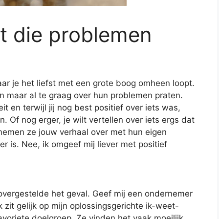
 die problemen
r je het liefst met een grote boog omheen loopt.
en maar al te graag over hun problemen praten.
t en terwijl jij nog best positief over iets was,
 Of nog erger, je wilt vertellen over iets ergs dat
nemen ze jouw verhaal over met hun eigen
r is. Nee, ik omgeef mij liever met positief
novergestelde het geval. Geef mij een ondernemer
 zit gelijk op mijn oplossingsgerichte ik-weet-
avoriete doelgroep. Ze vinden het vaak moeilijk