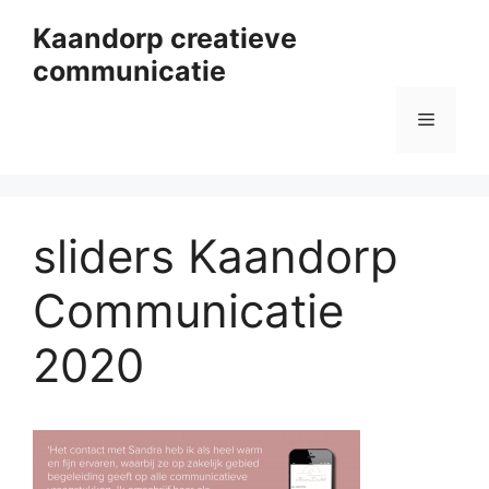
Ga
Kaandorp creatieve
naar
communicatie
de
inhoud
Menu
sliders Kaandorp
Communicatie
2020