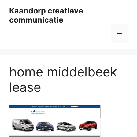
Ga
Kaandorp creatieve
naar
communicatie
de
inhoud
Menu
home middelbeek
lease