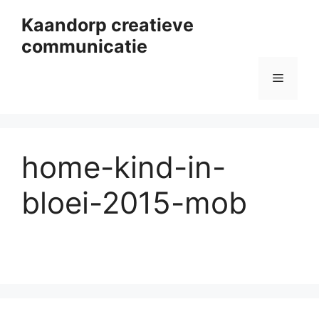
Ga
Kaandorp creatieve
naar
communicatie
de
inhoud
Menu
home-kind-in-
bloei-2015-mob