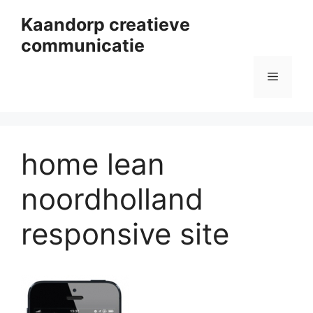
Ga
Kaandorp creatieve
naar
communicatie
de
inhoud
Menu
home lean
noordholland
responsive site