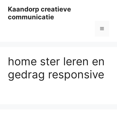
Ga
Kaandorp creatieve
naar
communicatie
de
inhoud
Menu
home ster leren en
gedrag responsive