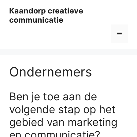
Ga
Kaandorp creatieve
naar
communicatie
de
inhoud
Menu
Ondernemers
Ben je toe aan de
volgende stap op het
gebied van marketing
en communicatie?