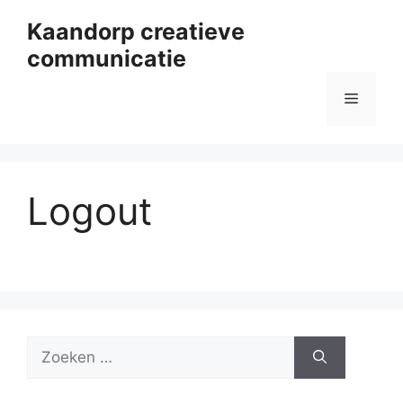
Ga
Kaandorp creatieve
naar
communicatie
de
inhoud
Menu
Logout
Zoek
naar: